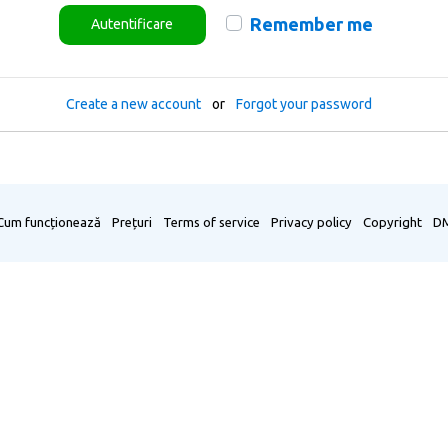
Remember me
Autentificare
Create a new account
or
Forgot your password
Cum funcționează
Prețuri
Terms of service
Privacy policy
Copyright
D