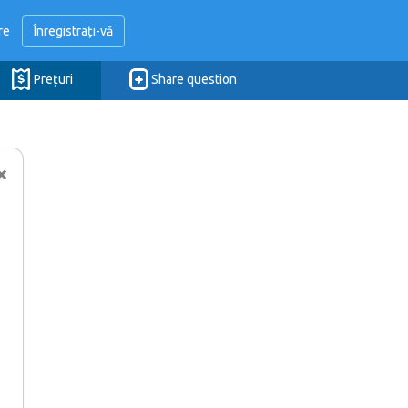
re
Înregistrați-vă
Prețuri
Share question
×