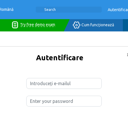
Română
Autentifica
Try free demo exam
Cum funcționează
Autentificare